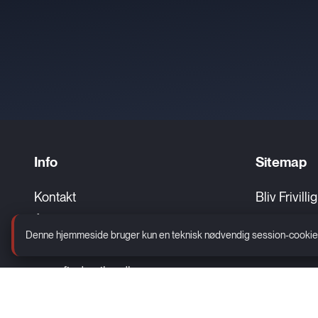
Info
Sitemap
Kontakt
Bliv Frivilli
Åbningstider
Hold fødsel
Denne hjemmeside bruger kun en teknisk nødvendig session-cookie. De
Cookie og privatlivspolitik
www.findsmiley.dk