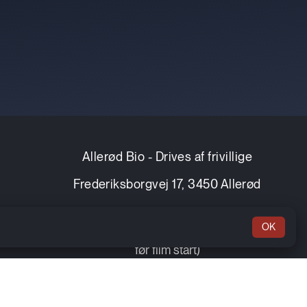
Allerød Bio - Drives af frivillige
Frederiksborgvej 17, 3450 Allerød
Telefon:
OK
+45 4816 1611 (telefonen svares 1 time
før film start)
Email
kontakt@allerodbio.dk