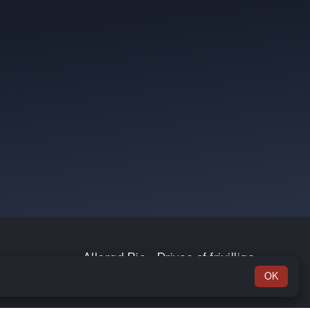
Allerød Bio - Drives af frivillige
OK
Frederiksborgvej 17, 3450 Allerød