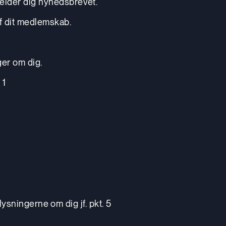
melder dig nyhedsbrevet.
af dit medlemskab.
ger om dig.
 1
lysningerne om dig jf. pkt. 5