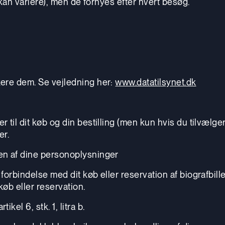
(kan variere), men de fornyes efter hvert besøg.
kere dem. Se vejledning her:
www.datatilsynet.dk
til dit køb og din bestilling (men kun hvis du tilvælger
er.
en af dine personoplysninger
orbindelse med dit køb eller reservation af biografbille
køb eller reservation.
el 6, stk. 1, litra b.