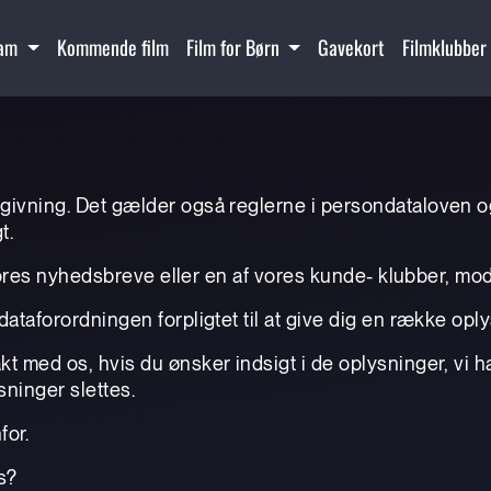
ram
Kommende film
Film for Børn
Gavekort
Filmklubber
givning. Det gælder også reglerne i persondataloven og
t.
af vores nyhedsbreve eller en af vores kunde- klubber, 
dataforordningen forpligtet til at give dig en række opl
t med os, hvis du ønsker indsigt i de oplysninger, vi h
sninger slettes.
for.
s?