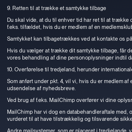
9. Retten til at trække et samtykke tilbage
Du skal vide, at du til enhver tid har ret til at træk
f.eks. tilfældet, hvis du er medlem af en medlemskl
Samtykket kan tilbagetrækkes ved at kontakte os på 
Hvis du vælger at trække dit samtykke tilbage, får de
vores behandling af dine personoplysninger indtil d
10. Overførelse til tredjeland, herunder internationa
Som anført under pkt. 4, vil vi, hvis du er medlem af
udsendelse af nyhedsbreve.
Ved brug af f.eks. MailChimp overfører vi dine oply
MailChimp har vi dog en databehandleraftale med, o
vurderet til at have tilstrækkelig og tilsvarende si
Andre mailsystemer, som er placeret i tredjelande, 