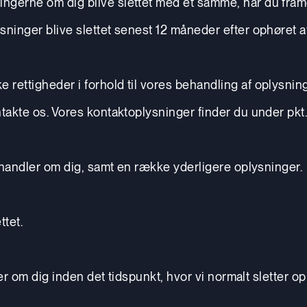
ningerne om dig blive slettet med et samme, når du fra
ysninger blive slettet senest 12 måneder efter ophøret 
 rettigheder i forhold til vores behandling af oplysnin
ntakte os. Vores kontaktoplysninger finder du under pkt.
 behandler om dig, samt en række yderligere oplysninger.
ttet.
nger om dig inden det tidspunkt, hvor vi normalt sletter op