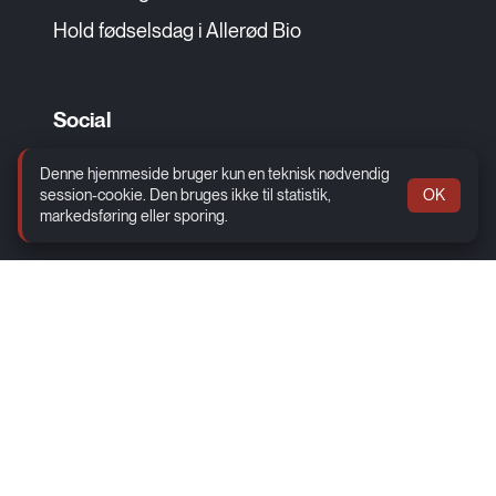
Hold fødselsdag i Allerød Bio
Social
Facebook
Denne hjemmeside bruger kun en teknisk nødvendig
session-cookie. Den bruges ikke til statistik,
OK
Instagram
markedsføring eller sporing.
Allerød Bio - Drives af frivillige
Frederiksborgvej 17, 3450 Allerød
Telefon:
+45 4816 1611 (telefonen svares 1 time før film
start)
Email